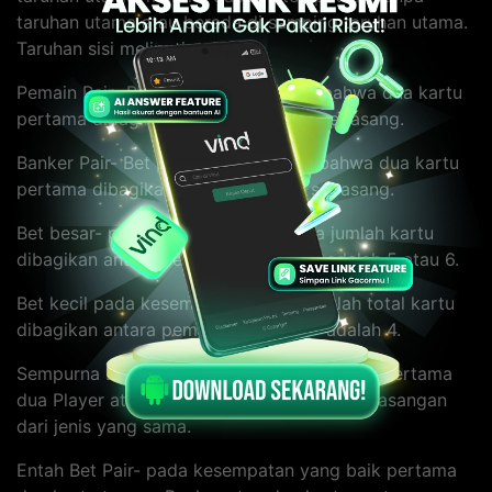
taruhan utama atau berada di samping taruhan utama.
Taruhan sisi meliputi:
Pemain Pair- Bet pada kemungkinan bahwa dua kartu
pertama dibagikan ke pemain, yang sepasang.
Banker Pair- Bet pada kemungkinan bahwa dua kartu
pertama dibagikan ke bankir, yang sepasang.
Bet besar- pada kemungkinan bahwa jumlah kartu
dibagikan antara pemain dan Banker adalah 5 atau 6.
Bet kecil pada kesempatan bahwa jumlah total kartu
dibagikan antara pemain dan Banker adalah 4.
Sempurna Bet Pair- pada kesempatan yang pertama
dua Player atau Banker kartu membentuk pasangan
dari jenis yang sama.
Entah Bet Pair- pada kesempatan yang baik pertama