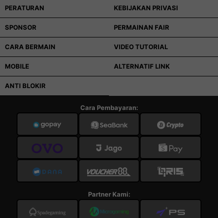
PERATURAN
KEBIJAKAN PRIVASI
SPONSOR
PERMAINAN FAIR
CARA BERMAIN
VIDEO TUTORIAL
MOBILE
ALTERNATIF LINK
ANTI BLOKIR
Cara Pembayaran:
Partner Kami: