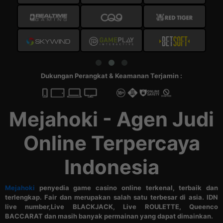
Dukungan Perangkat & Keamanan Terjamin :
Mejahoki - Agen Judi
Online Terpercaya
Indonesia
Mejahoki
penyedia game casino online terkenal, terbaik dan
terlengkap. Fair dan merupakan salah satu terbesar di asia. IDN
live number,Live BLACKJACK, Live ROULETTE, Queenco
BACCARAT dan masih banyak permainan yang dapat dimainkan.