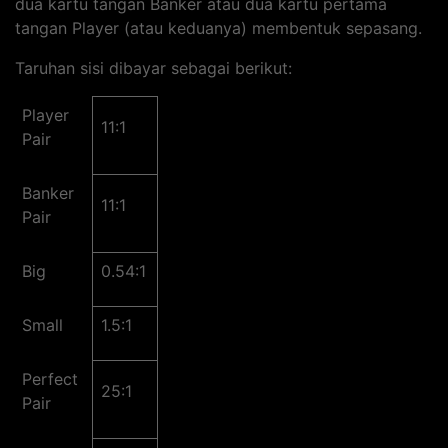
dua kartu tangan Banker atau dua kartu pertama
tangan Player (atau keduanya) membentuk sepasang.
Taruhan sisi dibayar sebagai berikut:
Player
11:1
Pair
Banker
11:1
Pair
Big
0.54:1
Small
1.5:1
Perfect
25:1
Pair