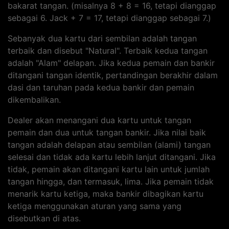
bakarat tangan. (misalnya 8 + 8 = 16, tetapi dianggap
sebagai 6. Jack + 7 = 17, tetapi dianggap sebagai 7.)
Sebanyak dua kartu dari sembilan adalah tangan
terbaik dan disebut "Natural". Terbaik kedua tangan
adalah "Alam" delapan. Jika kedua pemain dan bankir
ditangani tangan identik, pertandingan berakhir dalam
dasi dan taruhan pada kedua bankir dan pemain
dikembalikan.
Dealer akan menangani dua kartu untuk tangan
pemain dan dua untuk tangan bankir. Jika nilai baik
tangan adalah delapan atau sembilan (alami) tangan
selesai dan tidak ada kartu lebih lanjut ditangani. Jika
tidak, pemain akan ditangani kartu lain untuk jumlah
tangan hingga, dan termasuk, lima. Jika pemain tidak
menarik kartu ketiga, maka bankir dibagikan kartu
ketiga menggunakan aturan yang sama yang
disebutkan di atas.